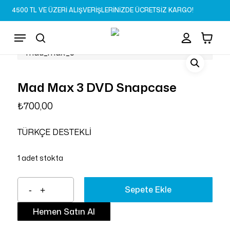
Skip
4500 TL VE ÜZERİ ALIŞVERİŞLERİNİZDE ÜCRETSİZ KARGO!
to
Sepet
Close
account
Cart
main
Menu
content
search
Mad Max 3 DVD Snapcase
₺
700,00
TÜRKÇE DESTEKLİ
1 adet stokta
Sepete Ekle
Hemen Satın Al