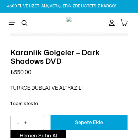
Skip
4500 TL VE ÜZERİ ALIŞVERİŞLERİNİZDE ÜCRETSİZ KARGO!
to
Sepet
Close
account
Cart
main
Menu
content
search
Karanlik Golgeler – Dark
Shadows DVD
₺
550,00
TURKCE DUBLAJ VE ALTYAZILI
1 adet stokta
Sepete Ekle
Hemen Satın Al