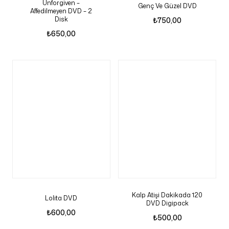
Unforgiven –
Genç Ve Güzel DVD
Affedilmeyen DVD – 2
Disk
₺
750,00
₺
650,00
Kalp Atişi Dakikada 120
Lolita DVD
DVD Digipack
₺
600,00
₺
500,00