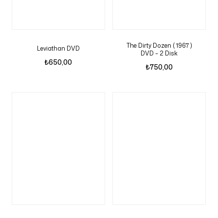
The Dirty Dozen ( 1967 )
Leviathan DVD
DVD – 2 Disk
₺
650,00
₺
750,00