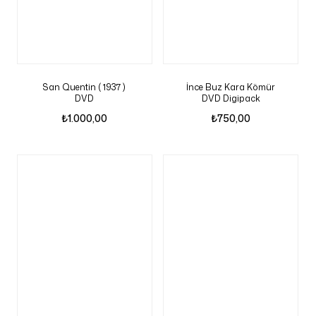
San Quentin ( 1937 )
İnce Buz Kara Kömür
DVD
DVD Digipack
₺
1.000,00
₺
750,00