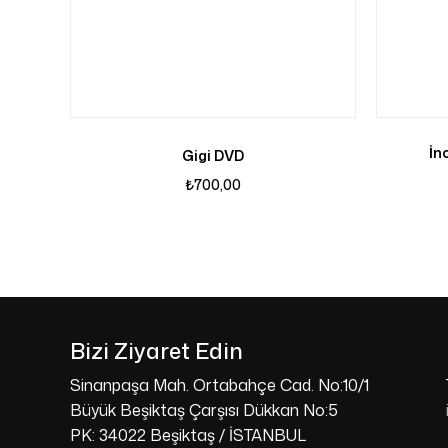
İn
Gigi DVD
₺
700,00
Bizi Ziyaret Edin
Sinanpaşa Mah. Ortabahçe Cad. No:10/1
Büyük Beşiktaş Çarşısı Dükkan No:5
PK: 34022 Beşiktaş / İSTANBUL