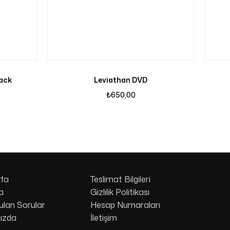
pack
Leviathan DVD
₺
650,00
fa
Teslimat Bilgileri
a
Gizlilik Politikası
ulan Sorular
Hesap Numaraları
ızda
İletişim