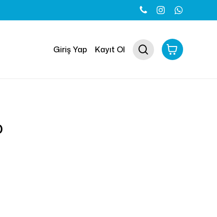
Close
 için yorum yapan ilk kişi siz
Cart
search
Giriş Yap
Kayıt Ol
k için
oturum açmalısınız
.
D