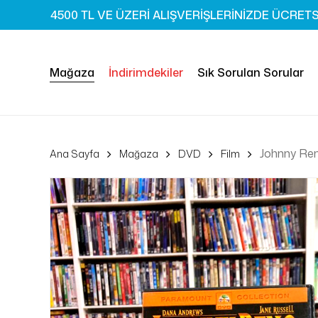
Skip
4500 TL VE ÜZERİ ALIŞVERİŞLERİNİZDE ÜCRET
to
main
content
Mağaza
İndirimdekiler
Sık Sorulan Sorular
Johnny Re
Ana Sayfa
Mağaza
DVD
Film