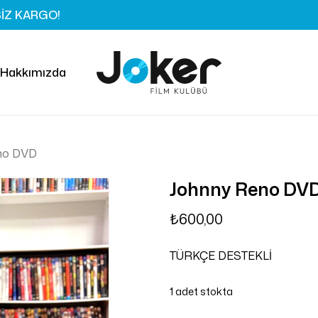
SİZ KARGO!
Sepet
“Johnny Reno DVD”
olun
Hakkımızda
Değerlendirme yazabilme
no DVD
Johnny Reno DV
₺
600,00
TÜRKÇE DESTEKLİ
1 adet stokta