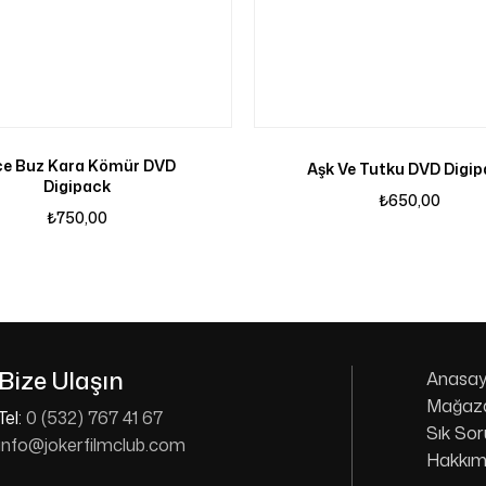
ce Buz Kara Kömür DVD
Aşk Ve Tutku DVD Digi
Digipack
₺
650,00
₺
750,00
Bize Ulaşın
Anasay
Mağaz
Tel:
0 (532) 767 41 67
Sık Sor
info@jokerfilmclub.com
Hakkım