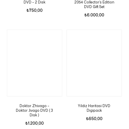
DVD – 2 Disk
2054 Collector’s Edition
DVD Gift Set
₺
750,00
₺
6.000,00
Doktor Zhivago –
Yildiz Haritasi DVD
Doktor Jivago DVD ( 3
Digipack
Disk )
₺
650,00
₺
1.200,00