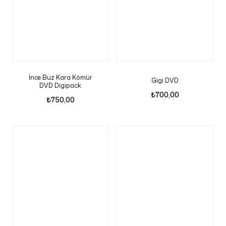
İnce Buz Kara Kömür
Gigi DVD
DVD Digipack
₺
700,00
₺
750,00