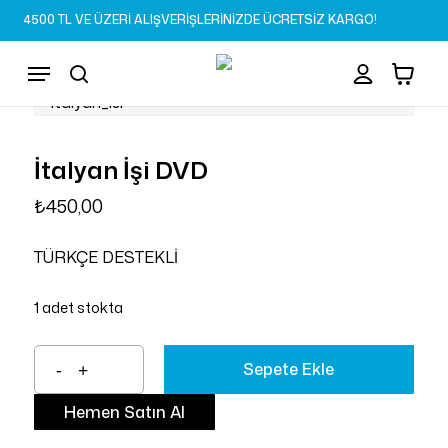
Skip
4500 TL VE ÜZERİ ALIŞVERİŞLERİNİZDE ÜCRETSİZ KARGO!
to
Sepet
Close
account
Cart
main
Menu
content
search
İtalyan İşi DVD
₺
450,00
TÜRKÇE DESTEKLİ
1 adet stokta
Sepete Ekle
Hemen Satın Al