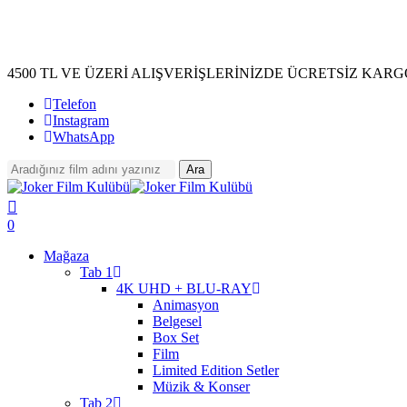
Skip
to
main
content
4500 TL VE ÜZERİ ALIŞVERİŞLERİNİZDE ÜCRETSİZ KARG
Telefon
Instagram
WhatsApp
Ara
Close
Search
search
account
0
Menu
Mağaza
Tab 1
4K UHD + BLU-RAY
Animasyon
Belgesel
Box Set
Film
Limited Edition Setler
Müzik & Konser
Tab 2