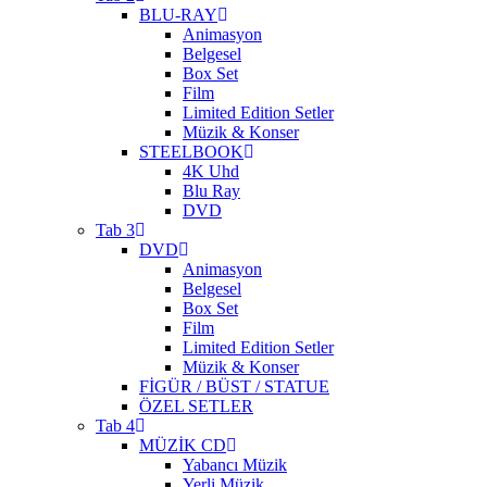
BLU-RAY
Animasyon
Belgesel
Box Set
Film
Limited Edition Setler
Müzik & Konser
STEELBOOK
4K Uhd
Blu Ray
DVD
Tab 3
DVD
Animasyon
Belgesel
Box Set
Film
Limited Edition Setler
Müzik & Konser
FİGÜR / BÜST / STATUE
ÖZEL SETLER
Tab 4
MÜZİK CD
Yabancı Müzik
Yerli Müzik