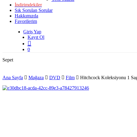
İndirimdekiler
Sık Sorulan Sorular
Hakkımızda
Favorilerim
Giriş Yap
Kayıt Ol
search
0
Close
Sepet
Cart
Ana Sayfa
Mağaza
DVD
Film
Hitchcock Koleksiyonu 1 Sa