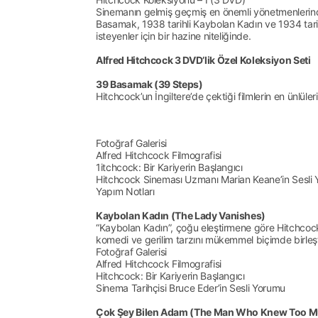
Sinemanın gelmiş geçmiş en önemli yönetmenlerinden A
Basamak, 1938 tarihli Kaybolan Kadın ve 1934 tarihl
isteyenler için bir hazine niteliğinde.
Alfred Hitchcock 3 DVD’lik Özel Koleksiyon Seti
39 Basamak (39 Steps)
Hitchcock’un İngiltere’de çektiği filmlerin en ünl
Fotoğraf Galerisi
Alfred Hitchcock Filmografisi
1itchcock: Bir Kariyerin Başlangıcı
Hitchcock Sineması Uzmanı Marian Keane’in Sesli
Yapım Notları
Kaybolan Kadın (The Lady Vanishes)
“Kaybolan Kadın”, çoğu eleştirmene göre Hitchcock’u
komedi ve gerilim tarzını mükemmel biçimde birleş
Fotoğraf Galerisi
Alfred Hitchcock Filmografisi
Hitchcock: Bir Kariyerin Başlangıcı
Sinema Tarihçisi Bruce Eder’in Sesli Yorumu
Çok Şey Bilen Adam (The Man Who Knew Too 