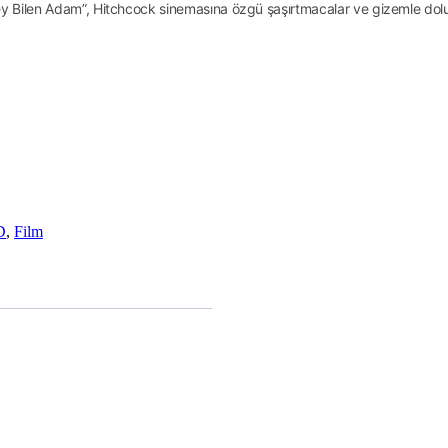
Şey Bilen Adam”, Hitchcock sinemasına özgü şaşırtmacalar ve gizemle dol
D
,
Film