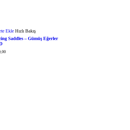
ete Ekle
Hızlı Bakış
zing Saddles – Gümüş Eğerler
D
0,00