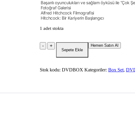
Başarılı oyunculukları ve sağlam öyküsü ile “Çok 
Fotoğraf Galerisi
Alfred Hitchcock Filmografisi
Hitchcock: Bir Kariyerin Başlangıcı
1 adet stokta
Hitchcock
Hemen Satın Al
Koleksiyonu
Sepete Ekle
1
Saga
-
Stok kodu:
DVDBOX
Kategoriler:
Box Set
,
DV
3
Film
DVD
Box
Set
adet