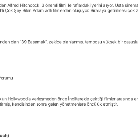
lfred Hitchcock, 3 önemli filmi ile raflardaki yerini alıyor. Usta sinemacı
i Çok Şey Bilen Adam adlı filmlerden oluşuyor. Biraraya getirilmesi çok z
ülerinden olan “39 Basamak”, zekice planlanmış, temposu yüksek bir casusl
 Yorumu
n Hollywood’a yerleşmeden önce İngiltere’de çektiği filmler arasında en b
tirmiş, kendisinden sonra gelen yönetmenlere öncülük etmiştir.
Much)