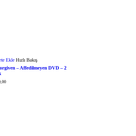
ete Ekle
Hızlı Bakış
orgiven – Affedilmeyen DVD – 2
k
0,00