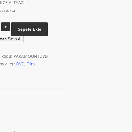
KCE ALTYAZILI
et stokta
Elephant
Sepete Ekle
Walk
men Satın Al
DVD
adet
k kodu:
PARAMOUNTDVD
egoriler:
DVD
,
Film