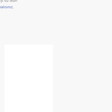
şi siz olun
alısınız
.