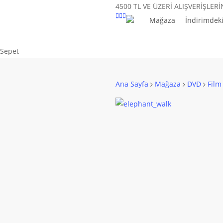
Skip
4500 TL VE ÜZERİ ALIŞVERİŞLER
to
Mağaza
İndirimdeki
main
content
Close
Sepet
Cart
Ana Sayfa
Mağaza
DVD
Film