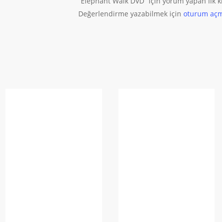
“Elephant Walk DVD” için yorum yapan ilk ki
Değerlendirme yazabilmek için
oturum açm