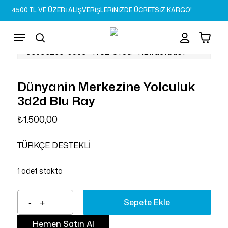
Skip
4500 TL VE ÜZERİ ALIŞVERİŞLERİNİZDE ÜCRETSİZ KARGO!
to
Sepet
Close
account
Cart
main
Menu
content
search
Dünyanin Merkezine Yolculuk
3d2d Blu Ray
₺
1.500,00
TÜRKÇE DESTEKLİ
1 adet stokta
Sepete Ekle
Hemen Satın Al