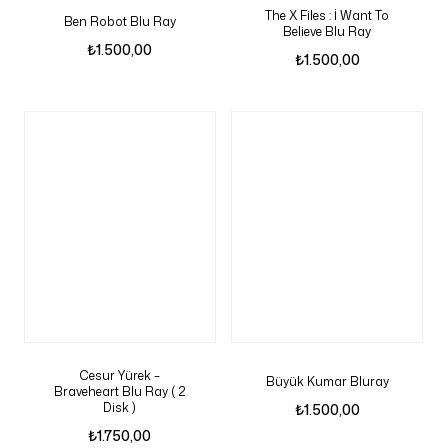
The X Files : İ Want To
Ben Robot Blu Ray
Believe Blu Ray
₺
1.500,00
₺
1.500,00
Cesur Yürek –
Büyük Kumar Bluray
Braveheart Blu Ray ( 2
Disk )
₺
1.500,00
₺
1.750,00