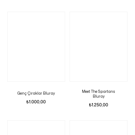
Meet The Spartans
Genç Çiraklar Bluray
Bluray
₺
1.000,00
₺
1.250,00