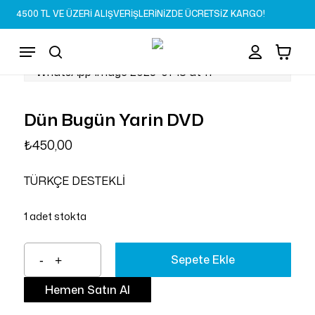
Skip
4500 TL VE ÜZERİ ALIŞVERİŞLERİNİZDE ÜCRETSİZ KARGO!
to
Sepet
Close
account
Cart
main
Menu
content
search
Dün Bugün Yarin DVD
₺
450,00
TÜRKÇE DESTEKLİ
1 adet stokta
Sepete Ekle
Hemen Satın Al