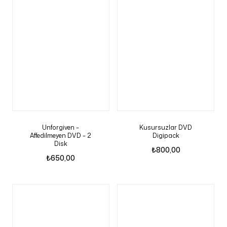
Unforgiven –
Kusursuzlar DVD
Affedilmeyen DVD – 2
Digipack
Disk
₺
800,00
₺
650,00