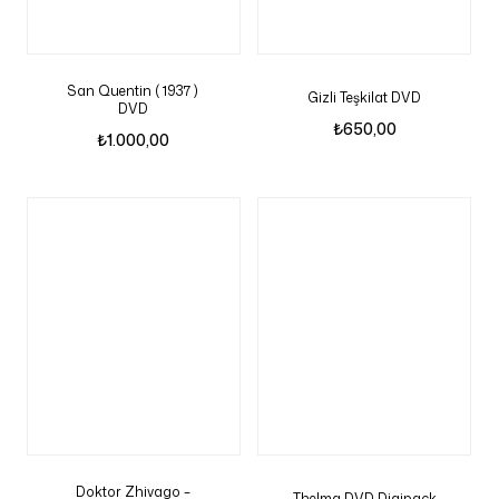
San Quentin ( 1937 )
Gizli Teşkilat DVD
DVD
₺
650,00
₺
1.000,00
Doktor Zhivago –
Thelma DVD Digipack