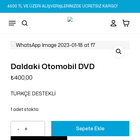
Skip
4500 TL VE ÜZERİ ALIŞVERİŞLERİNİZDE ÜCRETSİZ KARGO!
to
Sepet
Close
“Daldaki Otomobil
account
Cart
main
Menu
DVD” için yorum yapan
content
search
ilk kişi siz olun
Değerlendirme yazabilmek için
oturum açmalısınız
.
Daldaki Otomobil DVD
₺
400,00
TÜRKÇE DESTEKLİ
1 adet stokta
Sepete Ekle