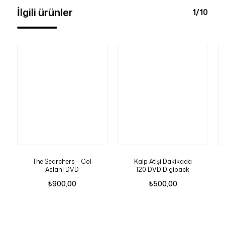
İlgili ürünler
1/10
The Searchers – Col
Kalp Atişi Dakikada
Aslani DVD
120 DVD Digipack
₺
900,00
₺
500,00