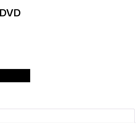
 DVD
n Satın Al