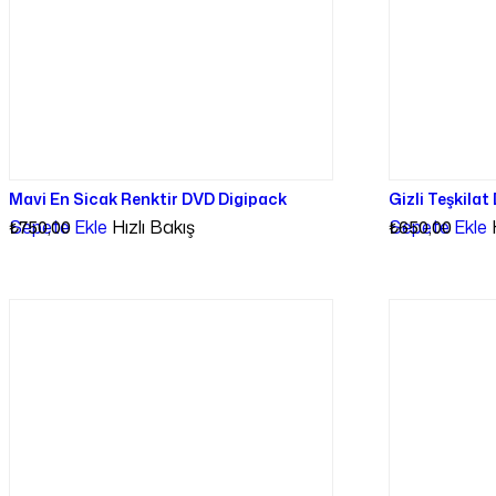
Mavi En Sicak Renktir DVD Digipack
Gizli Teşkilat
Sepete Ekle
Hızlı Bakış
Sepete Ekle
₺
750,00
₺
650,00