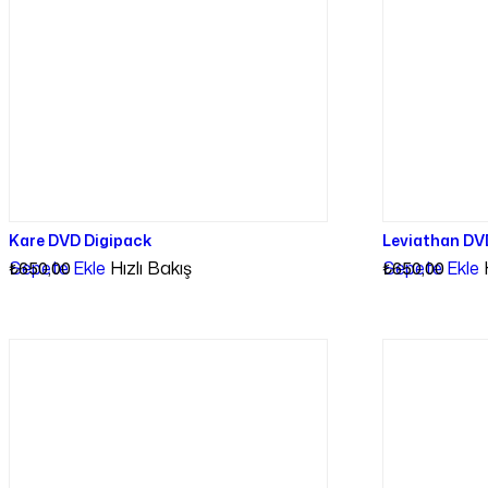
Kare DVD Digipack
Leviathan DV
Sepete Ekle
Hızlı Bakış
Sepete Ekle
₺
650,00
₺
650,00