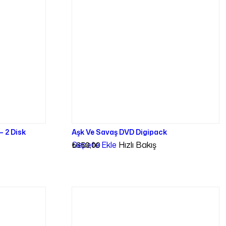
– 2 Disk
Aşk Ve Savaş DVD Digipack
Sepete Ekle
Hızlı Bakış
₺
650,00