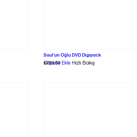
Saul’un Oğlu DVD Digipack
Sepete Ekle
Hızlı Bakış
₺
750,00