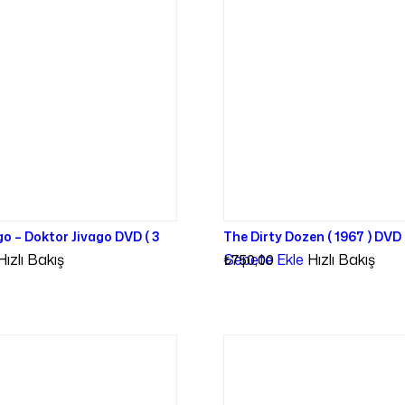
o – Doktor Jivago DVD ( 3
The Dirty Dozen ( 1967 ) DVD 
Hızlı Bakış
Sepete Ekle
Hızlı Bakış
₺
750,00