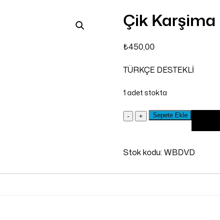
Çik Karşima
₺
450,00
TÜRKÇE DESTEKLİ
1 adet stokta
Çik
Sepete Ekle
Heme
Karşima
DVD
adet
Stok kodu:
WBDVD