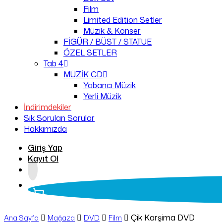
Film
Limited Edition Setler
Müzik & Konser
FİGÜR / BÜST / STATUE
ÖZEL SETLER
Tab 4
MÜZİK CD
Yabancı Müzik
Yerli Müzik
İndirimdekiler
Sık Sorulan Sorular
Hakkımızda
Giriş Yap
Kayıt Ol
search
Çik Karşima DVD
Ana Sayfa
Mağaza
DVD
Film