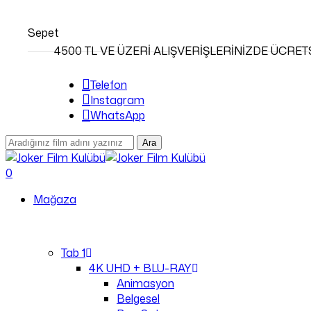
Skip
to
Sepet
main
4500 TL VE ÜZERİ ALIŞVERİŞLERİNİZDE ÜCRET
content
Telefon
Instagram
WhatsApp
Ara
Close
Search
search
account
0
Menu
Mağaza
Tab 1
4K UHD + BLU-RAY
Animasyon
Belgesel