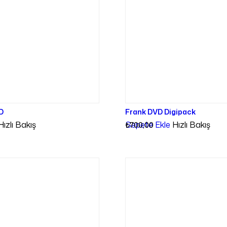
D
Frank DVD Digipack
Hızlı Bakış
Sepete Ekle
Hızlı Bakış
₺
700,00