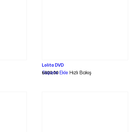
Lolita DVD
Sepete Ekle
Hızlı Bakış
₺
600,00