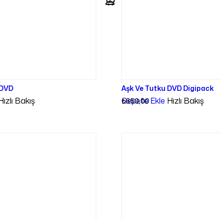
 DVD
Aşk Ve Tutku DVD Digipack
Hızlı Bakış
Sepete Ekle
Hızlı Bakış
₺
650,00