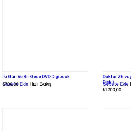
İki Gün Ve Bir Gece DVD Digipack
Doktor Zhivag
Disk )
Sepete Ekle
Hızlı Bakış
Sepete Ekle
₺
700,00
₺
1.200,00