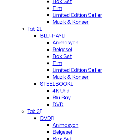
Box Set
Film
Limited Edition Setler
Müzik & Konser
Tab 2
BLU-RAY
Animasyon
Belgesel
Box Set
Film
Limited Edition Setler
Müzik & Konser
STEELBOOK
4K Uhd
Blu Ray
DVD
Tab 3
DVD
Animasyon
Belgesel
Box Set