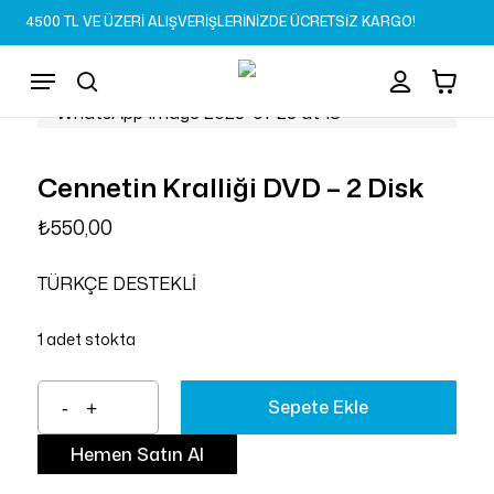
Skip
4500 TL VE ÜZERİ ALIŞVERİŞLERİNİZDE ÜCRETSİZ KARGO!
to
Sepet
Close
account
Cart
main
Menu
content
search
Cennetin Kralliği DVD – 2 Disk
₺
550,00
TÜRKÇE DESTEKLİ
1 adet stokta
Sepete Ekle
Hemen Satın Al