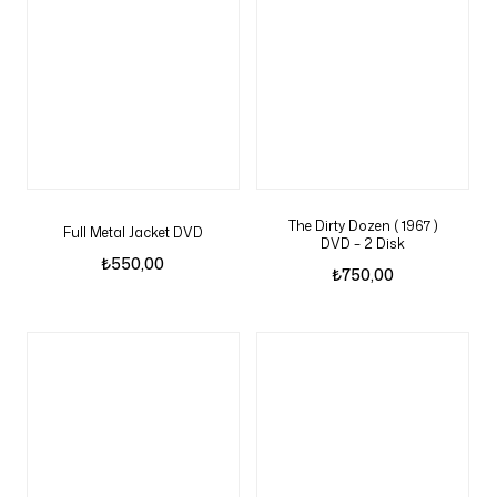
The Dirty Dozen ( 1967 )
Full Metal Jacket DVD
DVD – 2 Disk
₺
550,00
₺
750,00