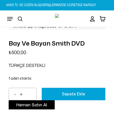
Skip
4500 TL VE ÜZERİ ALIŞVERİŞLERİNİZDE ÜCRETSİZ KARGO!
to
Sepet
Close
account
Cart
main
Menu
content
search
Bay Ve Bayan Smith DVD
₺
500,00
TÜRKÇE DESTEKLİ
1 adet stokta
Sepete Ekle
Hemen Satın Al