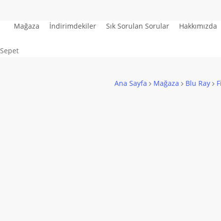
Skip
to
Mağaza
İndirimdekiler
Sık Sorulan Sorular
Hakkımızda
main
content
Close
Sepet
Cart
Ana Sayfa
Mağaza
Blu Ray
F