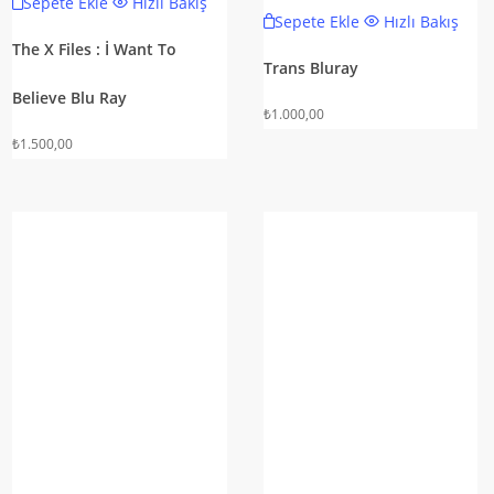
Sepete Ekle
Hızlı Bakış
Sepete Ekle
Hızlı Bakış
The X Files : İ Want To
Trans Bluray
Believe Blu Ray
₺
1.000,00
₺
1.500,00