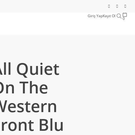
sear
Giriş Yap
Kayıt Ol
0
ll Quiet
On The
Western
ront Blu