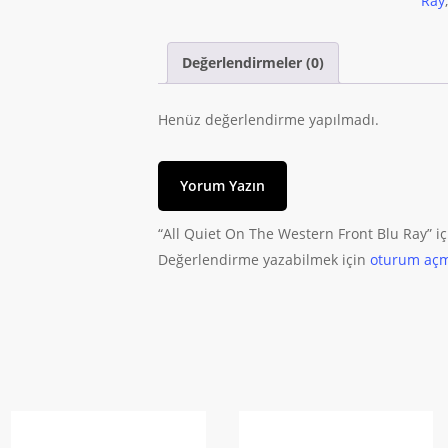
Ray
Değerlendirmeler (0)
Henüz değerlendirme yapılmadı.
Yorum Yazın
“All Quiet On The Western Front Blu Ray” iç
Değerlendirme yazabilmek için
oturum açm