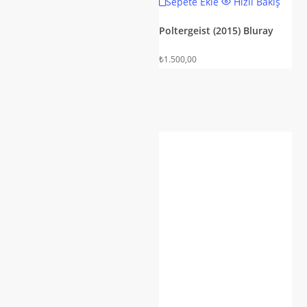
Sepete Ekle
Hızlı Bakış
Poltergeist (2015) Bluray
₺
1.500,00