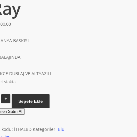
Ray
000,00
ANYA BASKISI
ALAJINDA
KCE DUBLAJ VE ALTYAZILI
et stokta
All
Sepete Ekle
Quiet
men Satın Al
On
The
k kodu:
İTHALBD
Kategoriler:
Blu
Western