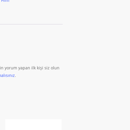
,
Film
Front
Blu
Ray
adet
in yorum yapan ilk kişi siz olun
alısınız
.