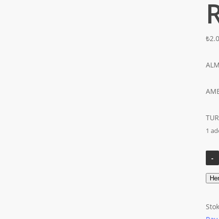
₺
2.
ALM
AMB
TUR
1 ad
He
Sto