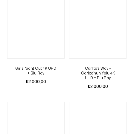
Girls Night Out 4K UHD
Carlito’s Way –
+ Blu Ray
Carlito’nun Yolu 4K
UHD + Blu Ray
₺
2.000,00
₺
2.000,00