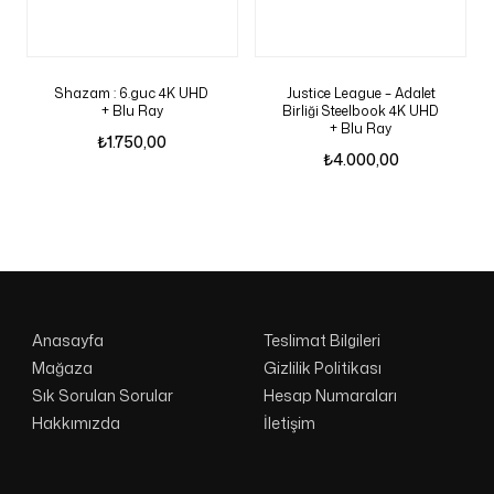
Shazam : 6.guc 4K UHD
Justice League – Adalet
+ Blu Ray
Birliği Steelbook 4K UHD
+ Blu Ray
₺
1.750,00
₺
4.000,00
Anasayfa
Teslimat Bilgileri
Mağaza
Gizlilik Politikası
Sık Sorulan Sorular
Hesap Numaraları
Hakkımızda
İletişim