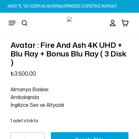
Skip
4500 TL VE ÜZERİ ALIŞVERİŞLERİNİZDE ÜCRETSİZ KARGO!
to
Sepet
Close
account
Cart
main
Menu
content
search
Avatar : Fire And Ash 4K UHD +
Blu Ray + Bonus Blu Ray ( 3 Disk
)
₺
3.500,00
Almanya Baskısı
Ambalajında
İngilizce Ses ve Altyazılı
1 adet stokta