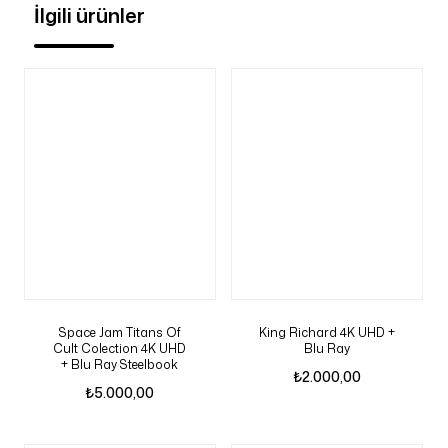
İlgili ürünler
Space Jam Titans Of
King Richard 4K UHD +
Cult Colection 4K UHD
Blu Ray
+ Blu Ray Steelbook
₺
2.000,00
₺
5.000,00