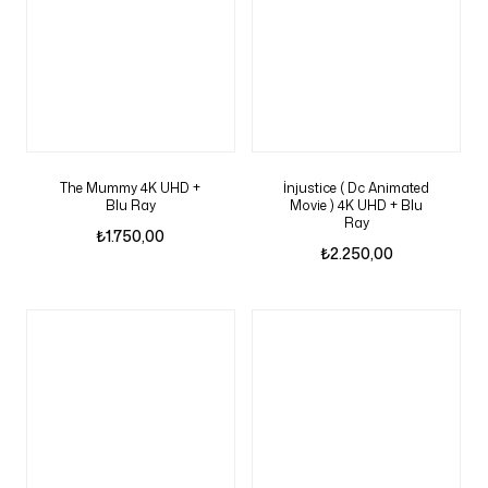
The Mummy 4K UHD +
İnjustice ( Dc Animated
Blu Ray
Movie ) 4K UHD + Blu
Ray
₺
1.750,00
₺
2.250,00