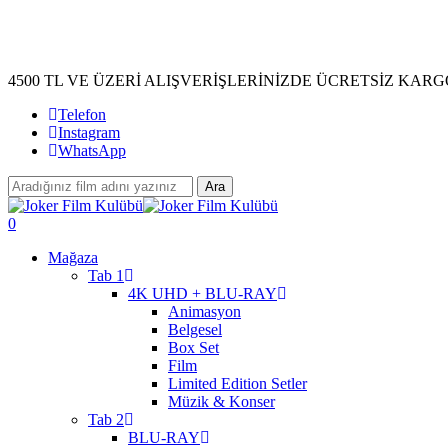
Skip
to
main
content
4500 TL VE ÜZERİ ALIŞVERİŞLERİNİZDE ÜCRETSİZ KARG
Telefon
Instagram
WhatsApp
Ara
Close
Search
search
account
0
Menu
Mağaza
Tab 1
4K UHD + BLU-RAY
Animasyon
Belgesel
Box Set
Film
Limited Edition Setler
Müzik & Konser
Tab 2
BLU-RAY