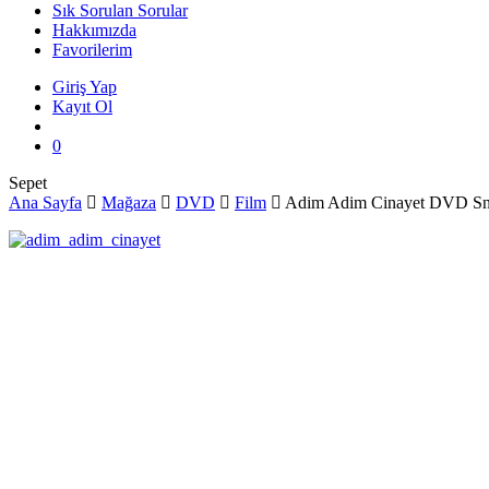
Sık Sorulan Sorular
Hakkımızda
Favorilerim
Giriş Yap
Kayıt Ol
search
0
Close
Sepet
Cart
Ana Sayfa
Mağaza
DVD
Film
Adim Adim Cinayet DVD Sn