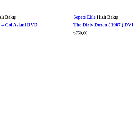
zlı Bakış
Sepete Ekle
Hızlı Bakış
s – Col Aslani DVD
The Dirty Dozen ( 1967 ) DV
₺
750,00