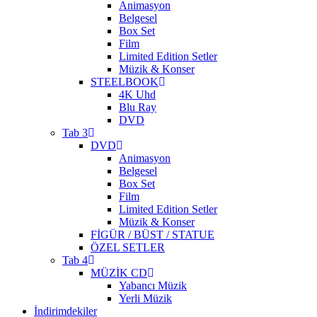
Animasyon
Belgesel
Box Set
Film
Limited Edition Setler
Müzik & Konser
STEELBOOK
4K Uhd
Blu Ray
DVD
Tab 3
DVD
Animasyon
Belgesel
Box Set
Film
Limited Edition Setler
Müzik & Konser
FİGÜR / BÜST / STATUE
ÖZEL SETLER
Tab 4
MÜZİK CD
Yabancı Müzik
Yerli Müzik
İndirimdekiler