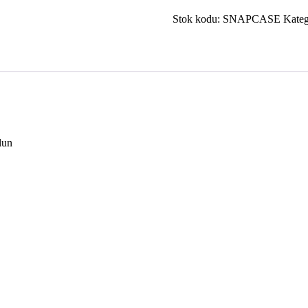
Cinayet
DVD
Stok kodu:
SNAPCASE
Kateg
Snapcase
adet
lun