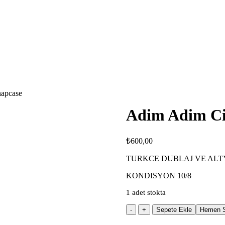
apcase
Adim Adim Ci
₺
600,00
TURKCE DUBLAJ VE ALT
KONDISYON 10/8
1 adet stokta
Adim
Sepete Ekle
Hemen S
Adim